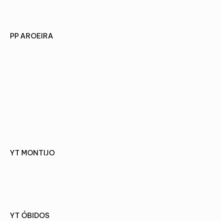
PP AROEIRA
VOIR LE PROJET
YT MONTIJO
VOIR LE PROJET
YT ÓBIDOS