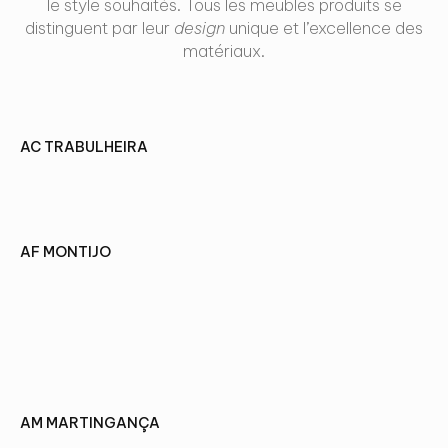
le style souhaités. Tous les meubles produits se
distinguent par leur
design
unique et l’excellence des
matériaux.
AC TRABULHEIRA
VOIR LE PROJET
AF MONTIJO
VOIR LE PROJET
AM MARTINGANÇA