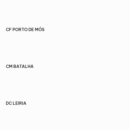
VOIR LE PROJET
CF PORTO DE MÓS
VOIR LE PROJET
CM BATALHA
VOIR LE PROJET
DC LEIRIA
VOIR LE PROJET