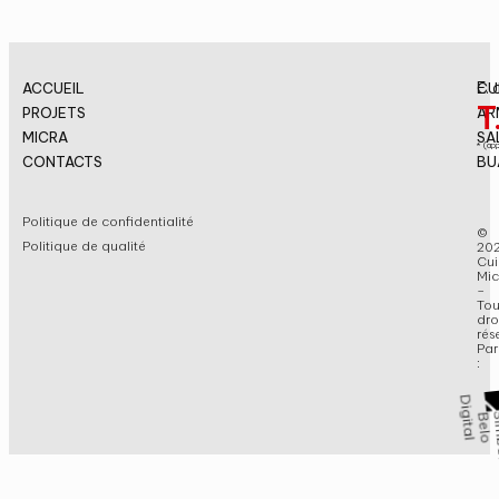
E.
ACCUEIL
CU
T
PROJETS
AR
MICRA
SA
* (ap
CONTACTS
BU
Politique de confidentialité
©
Politique de qualité
20
Cui
Mic
–
Tou
dro
rés
Par
: